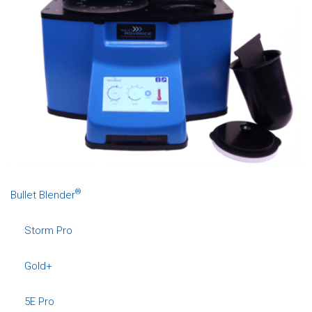
®
Bullet Blender
Storm Pro
Gold+
5E Pro