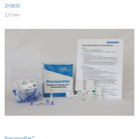
ZrOB20
2,0 mm
.
PrecisionPak™