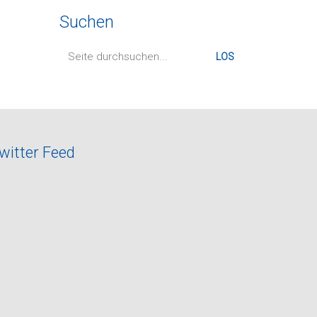
Suchen
Suche
nach:
witter Feed